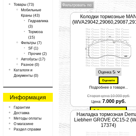
Товары (73)
Мобильные
Краны (43)
Колодки тормозные MA
Гидравлика
(WVA29042,29060,29087,29
(3)
Тормоза
(15)
Фильтры (7)
SF (1)
Прочие (2)
Автобусы (17)
Разное (0)
Каталоги и
Документы (0)
Подробнее о товаре...
Старая цена:10.000 руб.
Информация
7.000 руб.
Цена:
Гарантии
Доставка
Накладка тормозная Dem
Методы оплаты
Liebherr GROVE OC15-2 (
О магазине
17374)
Раздел справки