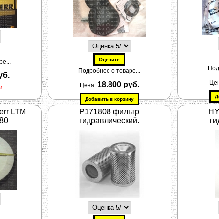
е...
Под
Подробнее о товаре...
уб.
Це
18.800 руб.
Цена:
и
err LTM
P171808 фильтр
HY
080
гидравлический.
ги