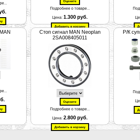
е...
Подробнее о товаре...
Под
уб.
1.300 руб.
Цена:
Це
 MAN
Стоп сигнал MAN Neoplan
Р/К су
2SA008405011
е...
Под
уб.
Це
Подробнее о товаре...
2.800 руб.
Цена: