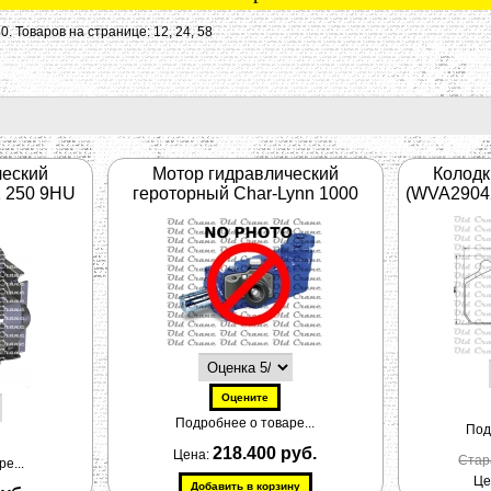
50
. Товаров на странице:
12
,
24
,
58
ческий
Мотор гидравлический
Колод
 250 9HU
героторный Char-Lynn 1000
(WVA29042
Подробнее о товаре...
Под
218.400 руб.
Цена:
Стар
е...
Це