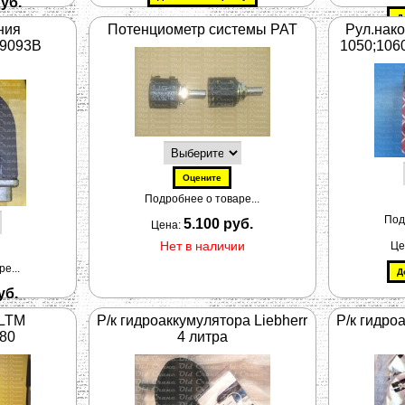
руб.
ния
Потенциометр системы PAT
Рул.нако
89093B
1050;106
Подробнее о товаре...
Под
5.100 руб.
Цена:
Нет в наличии
Це
е...
уб.
 LTM
Р/к гидроаккумулятора Liebherr
Р/к гидро
080
4 литра