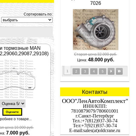
7026
Сортировать по:
ки тормозные MAN
,29060,29087,29108)
Старая цена:32.000 руб.
48.000 руб.
Цена:
1
2
3
4
5
Контакты
ООО"ЛенАвтоКомплект"
ИНН/КПП:
7810879079/780601001
г.Санкт-Петербург
робнее о товаре...
Тел.:+7(812)937-30-74
Тел:+7(921)937-30-74
ая цена:10.000 руб.
E-mail:
sales(at)oldcrane.ru
7.000 руб.
на: